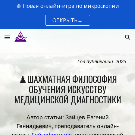
🩸 Новая онлайн-игра по микроскопии
Skip to main content
Skip to navigation
ОТКРЫТЬ→
Год публикации: 2023
♟️ШАХМАТНАЯ ФИЛОСОФИЯ
ОБУЧЕНИЯ ИСКУССТВУ
МЕДИЦИНСКОЙ ДИАГНОСТИКИ
Автор статьи: Зайцев Евгений
Геннадьевич, преподаватель онлайн-
школы
Лейкоформула
, врач клинической