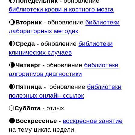
🌔
Понедельник
- обновление
библиотеки крови и костного мозга
🌖
Вторник
- обновление
библиотеки
лабораторных методик
🌓
Среда
- обновление
библиотеки
клинических случаев
🌘
Четверг
- обновление
библиотеки
алгоритмов диагностики
🌒
Пятница
- обновление
библиотеки
полезных онлайн ссылок
🌕
Суббота
- отдых
🌑
Воскресенье
-
воскресное занятие
на тему цикла недели.