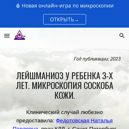
🩸 Новая онлайн-игра по микроскопии
Skip to main content
Skip to navigation
ОТКРЫТЬ→
Год публикации: 2023
ЛЕЙШМАНИОЗ У РЕБЕНКА 3-Х
ЛЕТ. МИКРОСКОПИЯ СОСКОБА
КОЖИ.
Клинический случай любезно
предоставила:
Федотовская Наталья
Павловна
,
врач КЛД. г.
Санкт-Петербург