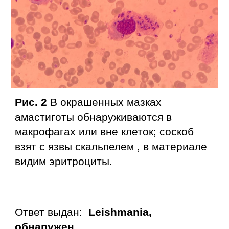
Рис. 2
В
окрашенных мазках
амастиготы обнаруживаются в
макрофагах или вне клеток;
с
оскоб
взят с язвы скальпелем , в материале
видим эритроциты.
Ответ выдан:
Leishmania,
обнаружен.